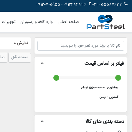
09126868106 - 09120705955
55587632 - 021
صفحه اصلی
لوازم کافه و رستوران
تجهیزات
نمایش
0
صفحه قبل
صفح
فیلتر بر اساس قیمت
بیشترین :
550٬000٬000 تومان
کمترین :
تومان
دسته بندی های کالا