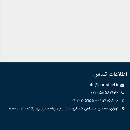
اطلاعات تماس
info@partsteel.ir
55587632 - 021
09126868106 - 09120705955
تهران، خیابان مصطفی خمینی، بعد از چهارراه سیروس، پلاک 200، واحد8